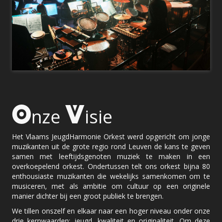
O
V
nze
isie
Het Vlaams JeugdHarmonie Orkest werd opgericht om jonge
muzikanten uit de grote regio rond Leuven de kans te geven
samen met leeftijdsgenoten muziek te maken in een
overkoepelend orkest. Ondertussen telt ons orkest bijna 80
enthousiaste muzikanten die wekelijks samenkomen om te
musiceren, met als ambitie om cultuur op een originele
manier dichter bij een groot publiek te brengen.
We tillen onszelf en elkaar naar een hoger niveau onder onze
drie kernwaarden: jeugd, kwaliteit en originaliteit. Om deze