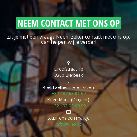
NEEM CONTACT MET ONS OP
Zit je met een vraag? Neem zeker contact met ons op,
dan helpen wij je verder!
Dreefstraat 16
3360 Bierbeek
Roel Laethem (Voorzitter):
+32 487 68 01 99
Koen Maes (Dirigent):
+32 493 02 99 92
Stuur ons een mailtje
info@vjho.be