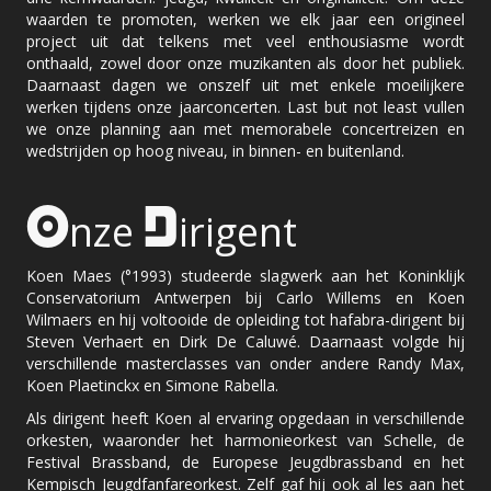
waarden te promoten, werken we elk jaar een origineel
project uit dat telkens met veel enthousiasme wordt
onthaald, zowel door onze muzikanten als door het publiek.
Daarnaast dagen we onszelf uit met enkele moeilijkere
werken tijdens onze jaarconcerten. Last but not least vullen
we onze planning aan met memorabele concertreizen en
wedstrijden op hoog niveau, in binnen- en buitenland.
O
D
nze
irigent
Koen Maes (°1993) studeerde slagwerk aan het Koninklijk
Conservatorium Antwerpen bij Carlo Willems en Koen
Wilmaers en hij voltooide de opleiding tot hafabra-dirigent bij
Steven Verhaert en Dirk De Caluwé. Daarnaast volgde hij
verschillende masterclasses van onder andere Randy Max,
Koen Plaetinckx en Simone Rabella.
Als dirigent heeft Koen al ervaring opgedaan in verschillende
orkesten, waaronder het harmonieorkest van Schelle, de
Festival Brassband, de Europese Jeugdbrassband en het
Kempisch Jeugdfanfareorkest. Zelf gaf hij ook al les aan het