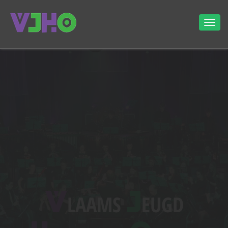
V
J
LAAMS
EUGD