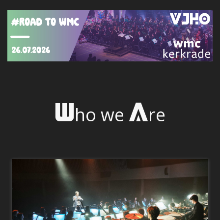
W
A
ho
we
re