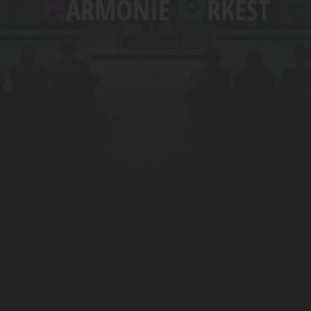
H
O
ARMONIE
RKEST