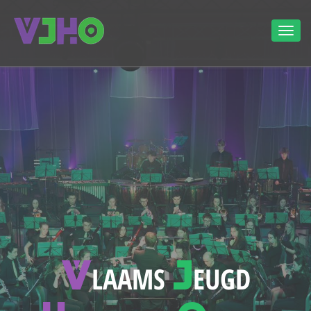
V
J
LAAMS
EUGD