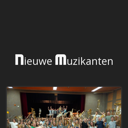
N
M
ieuwe
uzikanten