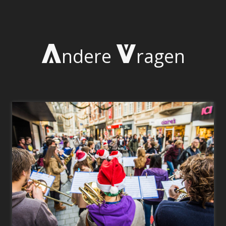
A
V
ndere
ragen