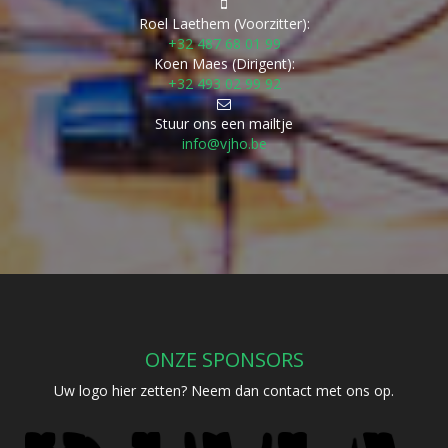
Roel Laethem (Voorzitter):
+32 487 68 01 99
Koen Maes (Dirigent):
+32 493 02 99 92
Stuur ons een mailtje
info@vjho.be
ONZE SPONSORS
Uw logo hier zetten? Neem dan contact met ons op.