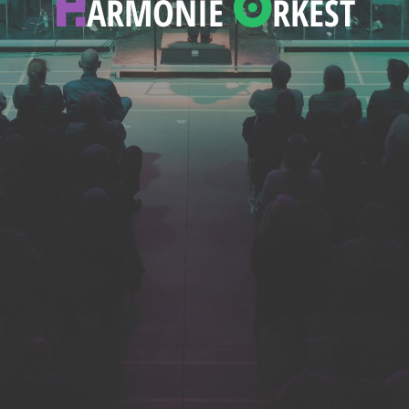
H
O
ARMONIE
RKEST