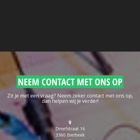
NEEM CONTACT MET ONS OP
Zit je met een vraag? Neem zeker contact met ons op,
dan helpen wij je verder!
Dreefstraat 16
3360 Bierbeek