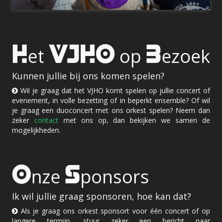
H
VJHO
B
et
op
ezoek
Kunnen jullie bij ons komen spelen?
Wil je graag dat het VJHO komt spelen op jullie concert of
evenement, in volle bezetting of in beperkt ensemble? Of wil
je graag een duoconcert met ons orkest spelen? Neem dan
zeker
contact
met ons op, dan bekijken we samen de
mogelijkheden.
O
S
nze
ponsors
Ik wil jullie graag sponsoren, hoe kan dat?
Als je graag ons orkest sponsort voor één concert of op
langere termijn, stuur zeker een bericht naar