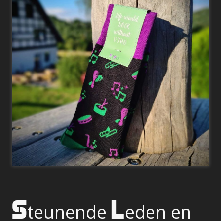
S
L
teunende
eden
en